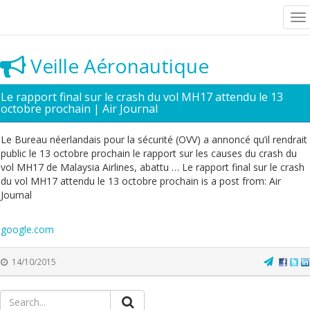
To
na
Veille Aéronautique
Le rapport final sur le crash du vol MH17 attendu le 13
octobre prochain | Air Journal
Le Bureau néerlandais pour la sécurité (OVV) a annoncé qu’il rendrait
public le 13 octobre prochain le rapport sur les causes du crash du
vol MH17 de Malaysia Airlines, abattu … Le rapport final sur le crash
du vol MH17 attendu le 13 octobre prochain is a post from: Air
Journal
google.com
14/10/2015