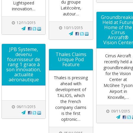
du groupe
Lightspeed
Latécoère,
innovation…
autour…
Groundbreaki
Held at Futur
12/11/2015
Home of the
10/11/2015
Cirrus
Aircraft®
Vision Cente
JPB Systeme,
devenu
Thales Claims
Cirrus Aircraft
fournisseur de
Unique Pod
recently held a
rang 1 grace à
Feature
groundbreakin
son innovation,
for the Vision
actualité
Thales is pressing
aéronautique
Center at
ahead with
McGhee Tyson
development of
Airport in
TALIOS, which
Knoxville,…
the French
06/11/2015
company claims
09/11/2015
is the first
optronic…