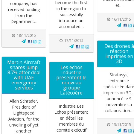
become the first
company, has
et…
in the region to
received funding
successfully
from the
16/11/2015
introduce an
Department…
automated…
18/11/2015
17/11/2015
Des drones à
réaction
imprimés en
3D
Martin Aircraft
shares jump
Les echos
8.7% after deal
industrie
Stratasys,
with UAE
présentent le
entreprise
emergency
nouveau
spécialisée dan
services
groupe
Latécoère
l'impression 3D,
annoncé le 9
Allan Schrader,
novembre sa
Industrie Les
President of
collaboration…
Echos présentent
Lightspeed
en détail les
Aviation, for the
membres du
unveiling of yet
13/11/2015
comité exécutif
another