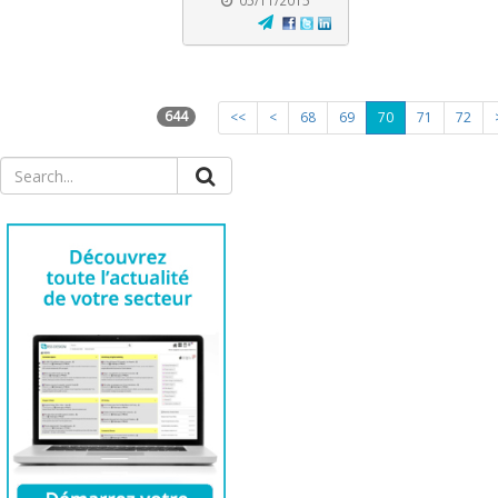
05/11/2015
644
<<
<
68
69
70
71
72