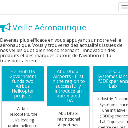
T
n
Veille Aéronautique
Devenez plus efficace en vous appuyant sur notre veille
aéronautique. Vous y trouverez des actualités issues de
nos veilles quotidiennes concernant l'innovation des
produits et des marques autour de l'aviation et du
transport aérien.
HeliHub UK
Abu Dhabi
Dassault
Government
Airports - first
Systèmes lanc
funds two
in the region to
"3DExperienc
Airbus
successfully
Lab"
Helicopter
introduce an
projects
automated
Industrie Dassau
TDA
Systèmes lanc
Airbus
une initiative
Abu Dhabi
Helicopters, the
("3DExperience
International
UK’s leading
Lab") qui vise à
Airport has
turbine helicopter
mettre ses outil